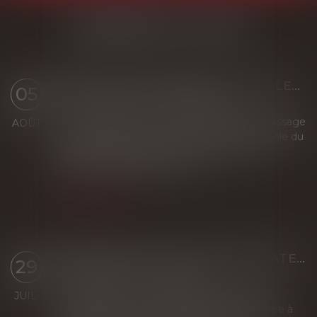
DERNIÈRES ACTUALITÉS
SERVITUDE DE PASSAGE : TOUS LES PROPRIÉTAIRES VOISINS N'ONT PAS À ÊTRE APPELÉS EN JUSTICE
05
Droit immobilier
/
Droit de la propriété
La demande tendant à fixer l'assiette d'un passage
AOÛT
pour désenclaver un fonds n'est pas irrecevable du
seul fait que les propriétaires de toutes les
parcelles envisagées au cours...
Lire la suite
DÉSIGNATION D'UN ADMINISTRATEUR PROVISOIRE L'ABSENCE DE SYNDIC S'APPRÉCIE AU JOUR DU JUGEMENT
29
Droit immobilier
/
Copropriété
La désignation d'un administrateur provisoire
JUIL.
constitue une mesure exceptionnelle destinée à