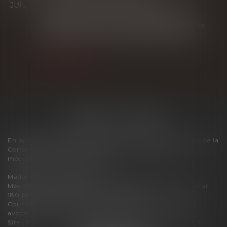
Le syndicat secondaire ne peut agir en
JUIL.
recouvrement des charges dues au syndicat
principal que s'il a reçu un mandat exprès de ce
dernier. À défaut, son administrateur provisoir...
Lire la suite
FLORENCE CHERON
En application des dispositions de l'article R616-1 du Code de la
Consommation, pour tout litige, le cabinet relève du
médiateur de la consommation :
Madame Carole PASCAREL
Médiateur de la Consommation et de la Profession d'Avocat
180 boulevard Haussmann – 75008 PARIS
Courriel :
mediateur-conso@mediateur-consommation-
avocat.fr
Site internet :
https://mediateur-consommation-avocat.fr