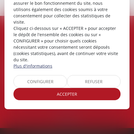
assurer le bon fonctionnement du site, nous
utilisons également des cookies soumis à votre
consentement pour collecter des statistiques de
visite.
Cliquez ci-dessous sur « ACCEPTER » pour accepter
NOS CLIENTS PARLENT DE NOUS
le dépôt de l'ensemble des cookies ou sur «
CONFIGURER » pour choisir quels cookies
nécessitant votre consentement seront déposés
(cookies statistiques), avant de continuer votre visite
Amaryllis L.
du site.
Plus d'informations
MAITRE cheron est très réactive et son regard est
très professionnel. Je la recommande.de pour tous
CONFIGURER
REFUSER
sujets de litige
ACCEPTER