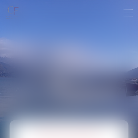
MAÎTRE FLORENCE
CHERON
AVOCAT AU BARREAU D'ANNECY
DROIT DE LA FAMILLE