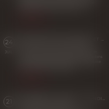
remédier à l'absence de syndic au sein d'une
copropriété. Encore faut-il que cette s...
Lire la suite
L’ARCHITECTE SOUS-TRAITANT ET LE MAÎTRE D’ŒUVRE RESPONSABLES DU MÊME DOMMAGE SONT TENUS À RÉPARATION
24
Droit immobilier
/
Droit de la construction
L’architecte sous-traitant chargé du dossier de
JUIL.
permis de construire qui commet une faute dans
la conception du projet engage sa responsabilité
envers le maître de l’ouvrage, mê...
Lire la suite
COPROPRIÉTÉ : MANDAT DU SYNDICAT SECONDAIRE ET CHARGES
21
Droit immobilier
/
Copropriété