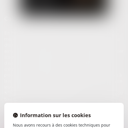
Cabinet de Maître Florence CHERON
En ma qualité d'avocat inscrite au Barreau d 'Annecy, je
mets mon expertise à votre service dans les domaines du
droit de la famille (divorce, garde d'enfants, pensions
alimentaires, partage de patrimoine...) et du droit immobilier
(construction, copropriété, bail...). Je pratique également
d'autres domaines du droit, tels le recouvrement de
créances ou les litiges bancaires. Passionnée par ma
profession, je suis particulièrement attachée à l'écoute et à
la relation humaine avec mes clients, veillant à comprendre
leurs besoins et leurs préoccupations.
N'hésitez pas à me contacter pour prendre rendez-vous ou
toute information complémentaire.
Information sur les cookies
En savoir plus
Nous avons recours à des cookies techniques pour