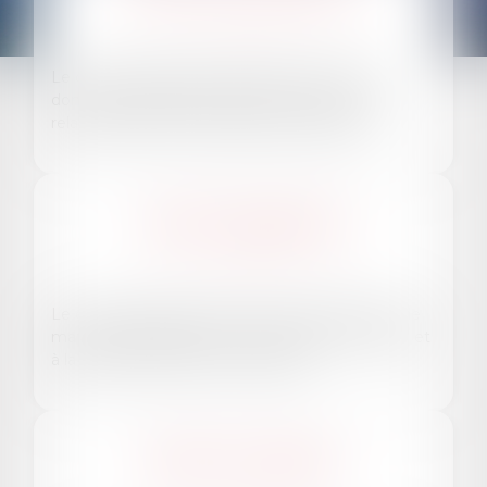
Le droit de la famille et du patrimoine est un
domaine juridique essentiel qui concerne les
relations entre les membres d'une famille...
DROIT IMMOBILIER
EN SAVOIR PLUS
Le droit immobilier couvre une vaste gamme de
matières juridiques liées à la propriété, à l'usage et
à la gestion des biens immobiliers....
DROIT DU TRAVAIL