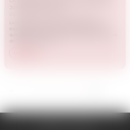
LA RETENUE DE GARANTIE : PRÉCISIONS
JURISPRUDENTIELLES
Droit immobilier
/
Droit de la construction
La réception des travaux constitue une étape
essentielle dans un contrat de construction, en ce
qu’elle marque l'acceptation des travaux par le maître
de l’ouvrage. À ce titre,...
Lire la suite
...
<<
<
8
9
10
11
12
13
14
>
>>
FLORENCE CHERON