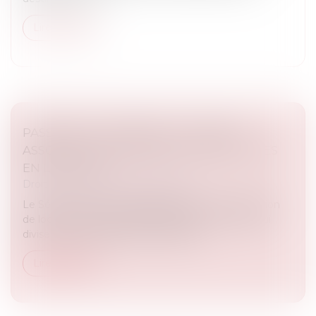
Lire la suite
PASSOIRES THERMIQUES : LE SÉNAT
ASSOUPLIT LES INTERDICTIONS DE MISES
EN LOCATION
Droit immobilier
/
Baux d'habitation
Le Sénat a voté un assouplissement de l’interdiction
de location des passoires thermiques. Un texte qui
divise et dont l'issue reste incertaine...
Lire la suite