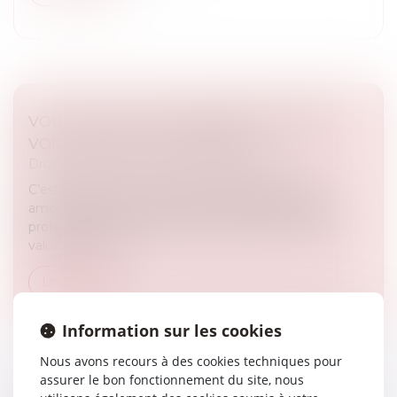
VOUS LOUEZ UN LOGEMENT EN LMNP ?
VOICI CE QU'IL FAUT RETENIR
Droit immobilier
/
Droit de la construction
C’est encore une niche fiscale qui disparaît et qui
amoindrit l’attractivité de la location meublée non
professionnelle. Et qui alourdit la taxation de la plus-
value à la revent...
Lire la suite
Information sur les cookies
Nous avons recours à des cookies techniques pour
assurer le bon fonctionnement du site, nous