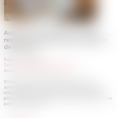
Assurance construction : pas de
retour en arrière après acceptation
de garantie
Publié le :
18/04/2025
Droit immobilier
/
Droit de la construction
Source :
www.lemag-juridique.com
En matière d’assurance, il est fréquent, lors de la
survenance d’un dommage que l’assurance oppose un
refus de garantie. Toutefois celle-ci ne peut accepter le
principe de la garantie et dans le même temps exclure une
partie des dommages...