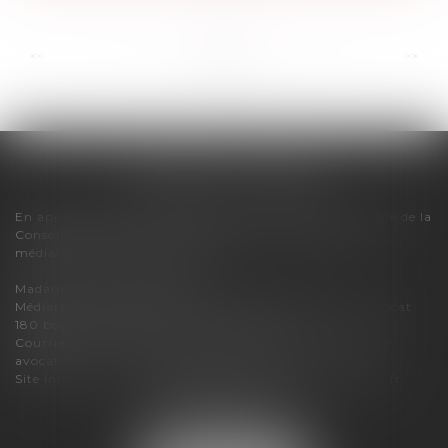
...
...
<<
<
6
7
8
9
10
11
12
>
>>
FLORENCE CHERON
En application des dispositions de l'article R616-1 du Code de la
Consommation, pour tout litige, le cabinet relève du
médiateur de la consommation :
Madame Carole PASCAREL
Médiateur de la Consommation et de la Profession d'Avocat
180 boulevard Haussmann – 75008 PARIS
Courriel :
mediateur-conso@mediateur-consommation-
avocat.fr
Site internet :
https://mediateur-consommation-avocat.fr
3 bis boulevard du Lycée
74000 ANNECY
Tél :
07 86 04 15 83