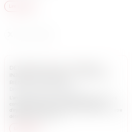
Lire la suite
DÉTERMINATION DE LA CRÉANCE ET
INJONCTION DE PAYER : LE CONTRAT ET
RIEN QUE LE CONTRAT !
Droit immobilier
/
Baux d'habitation
L’article 1405 du Code de procédure civile prévoit les
conditions de mise en œuvre de la procédure
d’injonction de payer. La créance doit notamment être
déterminée en vertu des...
Lire la suite