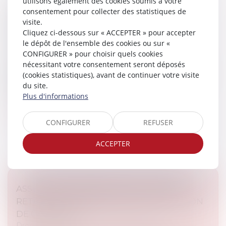
utilisons également des cookies soumis à votre
CLAUSE DE NON-RECOURS : PAS
consentement pour collecter des statistiques de
D’EXONÉRATION DE L’OBLIGATION DE
visite.
Cliquez ci-dessous sur « ACCEPTER » pour accepter
DÉLIVRANCE DU BAILLEUR
le dépôt de l'ensemble des cookies ou sur «
Droit immobilier
CONFIGURER » pour choisir quels cookies
Le bailleur ne peut s’exonérer de son obligation de
nécessitant votre consentement seront déposés
délivrance, prévue aux articles 1719 et 1720 du Code
(cookies statistiques), avant de continuer votre visite
civil, au moyen d’une clause de non-recours insérée
du site.
dans le bail...
Plus d'informations
Lire la suite
CONFIGURER
REFUSER
ACCEPTER
ASSURANCE CONSTRUCTION : PAS DE
RETOUR EN ARRIÈRE APRÈS ACCEPTATION
DE GARANTIE
Droit immobilier
/
Droit de la construction