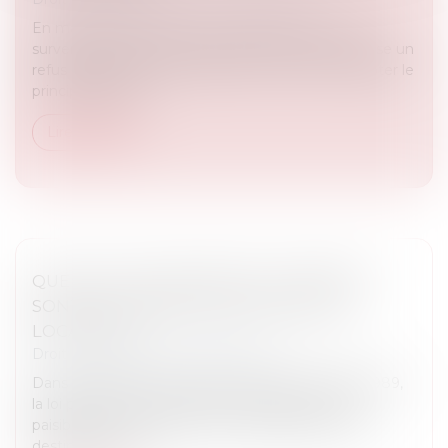
En matière d’assurance, il est fréquent, lors de la
survenance d’un dommage que l’assurance oppose un
refus de garantie. Toutefois celle-ci ne peut accepter le
principe de la ga...
Lire la suite
QUELLES UTILISATIONS DU LOGEMENT
SONT AUTORISÉES DANS UN BAIL DE
LOCATION ?
Droit immobilier
/
Baux d'habitation
Dans le cadre d’un bail soumis à la loi du 6 juillet 1989,
la loi prévoit que le locataire a l’obligation d’user
paisiblement des lieux loués, conformément à la
destination cont...