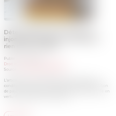
Détermination de la créance et
injonction de payer : le contrat et
rien que le contrat !
Publié le :
30/04/2025
Droit immobilier
/
Baux d'habitation
Source :
www.lemag-juridique.com
L’article 1405 du Code de procédure civile prévoit les
conditions de mise en œuvre de la procédure d’injonction
de payer. La créance doit notamment être déterminée en
vertu des stipulations contractuelles...
Lire la suite