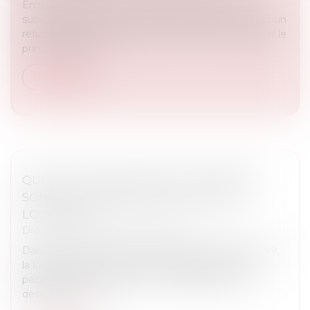
En matière d’assurance, il est fréquent, lors de la
survenance d’un dommage que l’assurance oppose un
refus de garantie. Toutefois celle-ci ne peut accepter le
principe de la ga...
Lire la suite
QUELLES UTILISATIONS DU LOGEMENT
SONT AUTORISÉES DANS UN BAIL DE
LOCATION ?
Droit immobilier
/
Baux d'habitation
Dans le cadre d’un bail soumis à la loi du 6 juillet 1989,
la loi prévoit que le locataire a l’obligation d’user
paisiblement des lieux loués, conformément à la
destination cont...