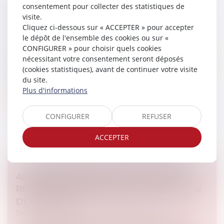
consentement pour collecter des statistiques de
D’EXONÉRATION DE L’OBLIGATION DE
visite.
DÉLIVRANCE DU BAILLEUR
Cliquez ci-dessous sur « ACCEPTER » pour accepter
Droit immobilier
le dépôt de l'ensemble des cookies ou sur «
CONFIGURER » pour choisir quels cookies
Le bailleur ne peut s’exonérer de son obligation de
nécessitant votre consentement seront déposés
délivrance, prévue aux articles 1719 et 1720 du Code
(cookies statistiques), avant de continuer votre visite
civil, au moyen d’une clause de non-recours insérée
du site.
dans le bail...
Plus d'informations
Lire la suite
CONFIGURER
REFUSER
ACCEPTER
ASSURANCE CONSTRUCTION : PAS DE
RETOUR EN ARRIÈRE APRÈS ACCEPTATION
DE GARANTIE
Droit immobilier
/
Droit de la construction