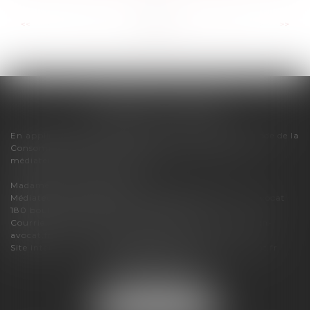
...
...
<<
<
6
7
8
9
10
11
12
>
>>
FLORENCE CHERON
En application des dispositions de l'article R616-1 du Code de la
Consommation, pour tout litige, le cabinet relève du
médiateur de la consommation :
Madame Carole PASCAREL
Médiateur de la Consommation et de la Profession d'Avocat
180 boulevard Haussmann – 75008 PARIS
Courriel :
mediateur-conso@mediateur-consommation-
avocat.fr
Site internet :
https://mediateur-consommation-avocat.fr
3 bis boulevard du Lycée
74000 ANNECY
Tél :
07 86 04 15 83
NOUS LOCALISER