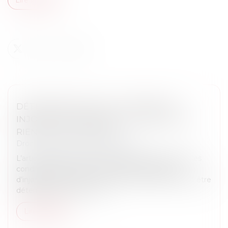
DÉTERMINATION DE LA CRÉANCE ET
INJONCTION DE PAYER : LE CONTRAT ET
RIEN QUE LE CONTRAT !
Droit immobilier
/
Baux d'habitation
L’article 1405 du Code de procédure civile prévoit les
conditions de mise en œuvre de la procédure
d’injonction de payer. La créance doit notamment être
déterminée en vertu des...
Lire la suite