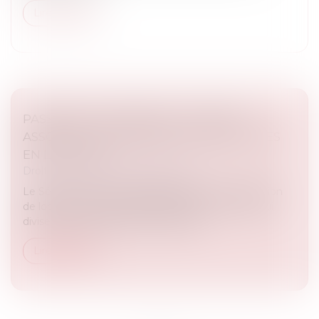
Lire la suite
PASSOIRES THERMIQUES : LE SÉNAT
ASSOUPLIT LES INTERDICTIONS DE MISES
EN LOCATION
Droit immobilier
/
Baux d'habitation
Le Sénat a voté un assouplissement de l’interdiction
de location des passoires thermiques. Un texte qui
divise et dont l'issue reste incertaine...
Lire la suite