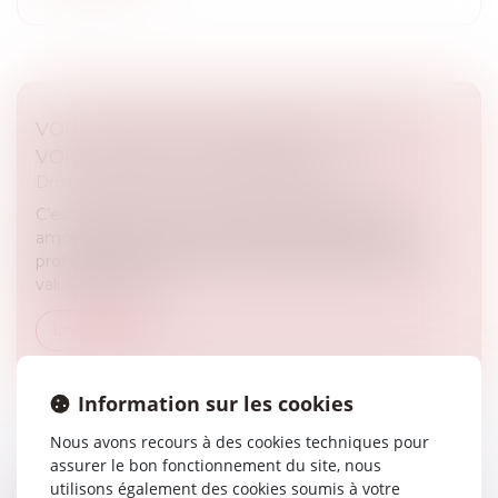
VOUS LOUEZ UN LOGEMENT EN LMNP ?
VOICI CE QU'IL FAUT RETENIR
Droit immobilier
/
Droit de la construction
C’est encore une niche fiscale qui disparaît et qui
amoindrit l’attractivité de la location meublée non
professionnelle. Et qui alourdit la taxation de la plus-
value à la revent...
Lire la suite
Information sur les cookies
Nous avons recours à des cookies techniques pour
assurer le bon fonctionnement du site, nous
utilisons également des cookies soumis à votre
CLAUSE DE NON-RECOURS : PAS