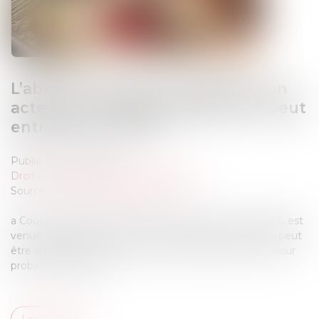
L’absence de valeur probante d’un
acte de notoriété acquisitive ne peut
entraîner sa nullité
Publié le :
02/06/2026
Droit immobilier
/
Droit de la propriété
Source :
www.lemag-juridique.com
a Cour de cassation, dans un arrêt rendu le 21 mai 2026, est
venue rappeler qu’un acte de notoriété acquisitive ne peut
être annulé au seul motif qu’il ne présente pas une valeur
probante suffisante...
Lire la suite