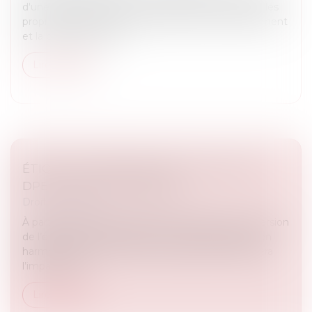
d'une expérimentation pour aider financièrement les
propriétaires d'habitations affectées par le gonflement
et la contraction des...
Lire la suite
ÉTIQUETTE ÉNERGÉTIQUE -CALCUL DU
DPE : CE QUI VA CHANGER
Droit immobilier
À partir du 1er janvier 2026, le coefficient de conversion
de l’électricité figurant dans le DPE sera abaissé, en
harmonisation avec la valeur européenne. Quel sera
l’impact pou...
Lire la suite