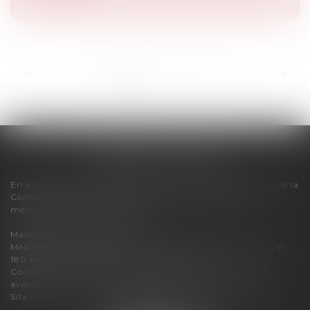
...
<<
<
1
2
3
4
5
6
7
>
>>
FLORENCE CHERON
En application des dispositions de l'article R616-1 du Code de la
Consommation, pour tout litige, le cabinet relève du
médiateur de la consommation :
Madame Carole PASCAREL
Médiateur de la Consommation et de la Profession d'Avocat
180 boulevard Haussmann – 75008 PARIS
Courriel :
mediateur-conso@mediateur-consommation-
avocat.fr
Site internet :
https://mediateur-consommation-avocat.fr
3 bis boulevard du Lycée