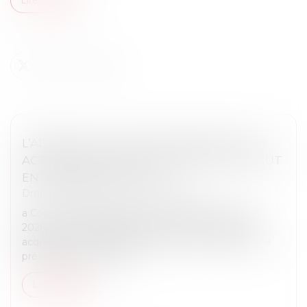
L’ABSENCE DE VALEUR PROBANTE D’UN
ACTE DE NOTORIÉTÉ ACQUISITIVE NE PEUT
ENTRAÎNER SA NULLITÉ
Droit immobilier
/
Droit de la propriété
a Cour de cassation, dans un arrêt rendu le 21 mai
2026, est venue rappeler qu’un acte de notoriété
acquisitive ne peut être annulé au seul motif qu’il ne
présente pas une valeu...
Lire la suite