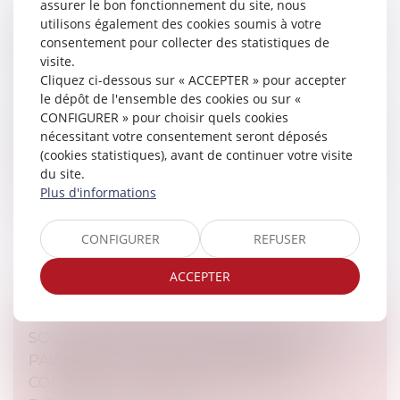
assurer le bon fonctionnement du site, nous
RELANCE DE L’IMMOBILIER : UN NOUVEAU
utilisons également des cookies soumis à votre
PROJET DE LOI « LOGEMENT » ATTENDU
consentement pour collecter des statistiques de
visite.
POUR L’ÉTÉ 2026
Cliquez ci-dessous sur « ACCEPTER » pour accepter
Droit immobilier
/
Copropriété
le dépôt de l'ensemble des cookies ou sur «
Pour relancer le marché du logement, le Premier
CONFIGURER » pour choisir quels cookies
ministre a annoncé notamment un assouplissement
nécessitant votre consentement seront déposés
des conditions de location des passoires thermiques et
(cookies statistiques), avant de continuer votre visite
un renforcement du nouveau...
du site.
Plus d'informations
Lire la suite
CONFIGURER
REFUSER
ACCEPTER
SOUS-TRAITANCE ET GARANTIE DE
PAIEMENT : LA COUR DE CASSATION
CONFIRME LA RESPONSABILITÉ DU