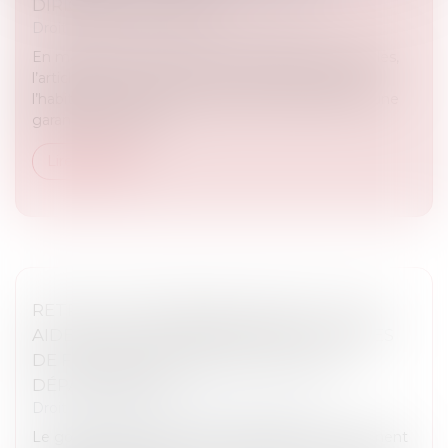
DIRIGEANT DE DROIT
Droit immobilier
/
Droit de la construction
En matière de construction de maisons individuelles,
l’article L 241-9 du Code de la construction et de
l’habitation impose au constructeur de justifier d’une
garantie de paieme...
Lire la suite
RETRAIT-GONFLEMENT DES SOLS : UNE
AIDE POUR LES PROPRIÉTAIRES VICTIMES
DE FISSURES EXPÉRIMENTÉE DANS 11
DÉPARTEMENTS
Droit immobilier
/
Droit de la construction
Le gouvernement a annoncé dimanche le lancement