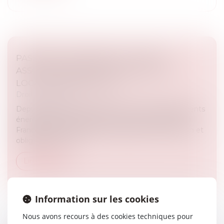
PASSOIRES THERMIQUES : VERS UN
ASSOUPLISSEMENT DES RÈGLES DE
LOCATION EN FRANCE ?
Droit immobilier
Depuis plusieurs années, la lutte contre les logements
énergivores s’est imposée comme une priorité en
France. Entre interdictions progressives de location et
obligations de rén...
Lire la suite
Information sur les cookies
Nous avons recours à des cookies techniques pour