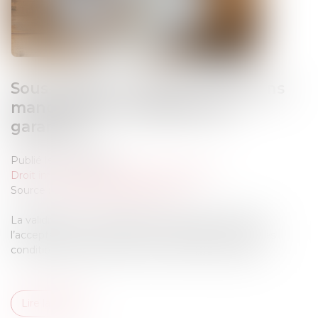
Sous-traitance : pas de nullité sans
manquement préalable aux
garanties
Publié le :
16/05/2025
Droit immobilier
/
Droit de la construction
Source :
www.lemag-juridique.com
La validité d’un contrat de sous-traitance dépend de
l’acceptation du sous-traitant et de l’agrément de ses
conditions de paiement par le maître de l’ouvrage...
Lire la suite