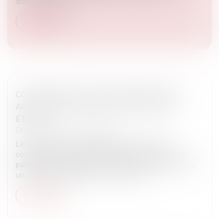
dispositif fait l’ob...
Lire la suite
COPROPRIÉTÉ : PAS DE PRÉSOMPTION
AUTOMATIQUE SANS VICE OU DÉFAUT
ÉTABLI
Droit immobilier
/
Copropriété
Le syndicat des copropriétaires ne peut être
condamné pour des dommages survenus dans les
parties communes que si un vice de construction ou
un défaut d’entretien est concrèteme...
Lire la suite