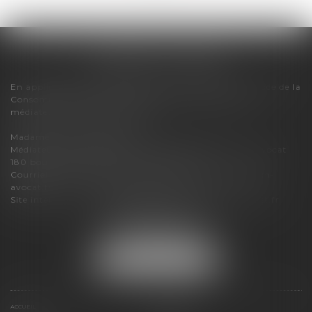
FLORENCE CHERON
En application des dispositions de l'article R616-1 du Code de la
Consommation, pour tout litige, le cabinet relève du
médiateur de la consommation :
Madame Carole PASCAREL
Médiateur de la Consommation et de la Profession d'Avocat
180 boulevard Haussmann – 75008 PARIS
Courriel :
mediateur-conso@mediateur-consommation-
avocat.fr
Site internet :
https://mediateur-consommation-avocat.fr
3 bis boulevard du Lycée
74000 ANNECY
Tél :
07 86 04 15 83
NOUS LOCALISER
ACCUEIL
PRÉSENTATION