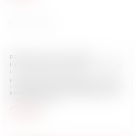
PRÉAVIS LOCATIF : REFUSER UN
RECOMMANDÉ NE BLOQUE PAS LE CONGÉ !
Droit immobilier
/
Baux d'habitation
En matière de location d’un logement vide à usage
d’habitation principale, le locataire peut donner congé
à tout moment, moyennant un préavis d’un à trois
mois selon les cas (ar...
Lire la suite