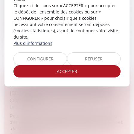
GARANTIES
Cliquez ci-dessous sur « ACCEPTER » pour accepter
Droit immobilier
/
Droit de la construction
le dépôt de l'ensemble des cookies ou sur «
La validité d’un contrat de sous-traitance dépend de
CONFIGURER » pour choisir quels cookies
l’acceptation du sous-traitant et de l’agrément de ses
nécessitant votre consentement seront déposés
conditions de paiement par le maître de l’ouvrage...
(cookies statistiques), avant de continuer votre visite
du site.
Lire la suite
Plus d'informations
CONFIGURER
REFUSER
ACCEPTER
CERTIFICATS D’ÉCONOMIES D’ÉNERGIE
(CEE) : ENCORE DES MODIFICATIONS À
CONNAÎTRE
Droit immobilier
/
Droit de la construction
Pour rappel, le dispositif des certificats d’économies
d’énergie est une participation des entreprises privées
à la rénovation énergétique des bâtiments. Ce