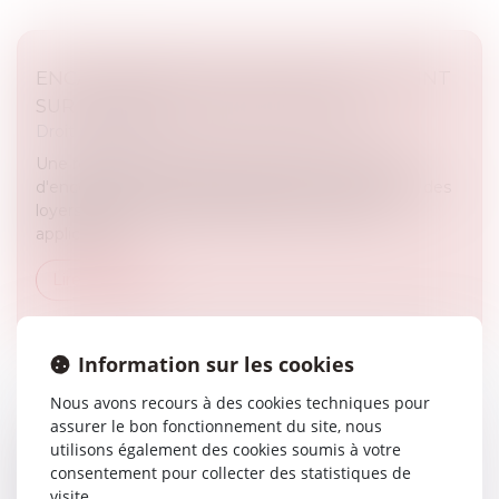
ENCADREMENT DES LOYERS : PETIT POINT
SUR LES SANCTIONS APPLICABLES
Droit immobilier
Une réponse ministérielle récapitule les moyens
d'encourager et de faire respecter l'encadrement des
loyers des logements dans les zones où il est
applicable...
Lire la suite
Information sur les cookies
Nous avons recours à des cookies techniques pour
assurer le bon fonctionnement du site, nous
SOUS-TRAITANCE : PAS DE NULLITÉ SANS
utilisons également des cookies soumis à votre
MANQUEMENT PRÉALABLE AUX
consentement pour collecter des statistiques de
visite.