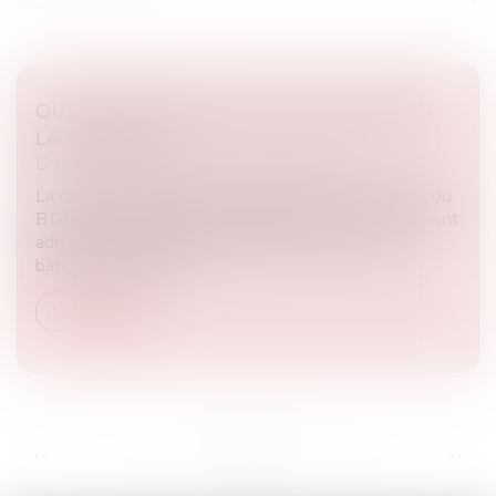
QUELLES SONT LES OBLIGATIONS LIÉES À
LA CARTE BTP ?
Droit immobilier
/
Droit de la construction
La carte d’identification professionnelle d’un salarié du
BTP, souvent abrégée en carte BTP, est un document
administratif incontournable dans le secteur du
bâtiment en France....
Lire la suite
...
...
<<
<
5
6
7
8
9
10
11
>
>>