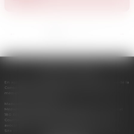
...
<<
<
1
2
3
4
5
6
7
>
>>
FLORENCE CHERON
En application des dispositions de l'article R616-1 du Code de la
Consommation, pour tout litige, le cabinet relève du
médiateur de la consommation :
Madame Carole PASCAREL
Médiateur de la Consommation et de la Profession d'Avocat
180 boulevard Haussmann – 75008 PARIS
Courriel :
mediateur-conso@mediateur-consommation-
avocat.fr
Site internet :
https://mediateur-consommation-avocat.fr