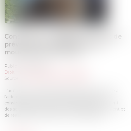
Construction : éligibilité au fonds de
prévention du phénomène de
mouvements de terrain
Publié le :
05/06/2026
Droit immobilier
/
Droit de la construction
Source :
www.maisondescommunes85.fr
L’arrêté du 23 avril 2026 modifie les critères d'éligibilité à
l'aide pour la prévention des désordres dans les
constructions liés au phénomène de retrait-gonflement
des sols argileux, ainsi que les modalités de financement et
de réalisation des prestations et travaux éligibles...