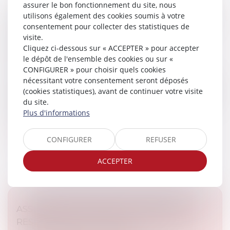
assurer le bon fonctionnement du site, nous
L’ANNULATION DU MARIAGE POUR ERREUR
utilisons également des cookies soumis à votre
SUR LES QUALITÉS ESSENTIELLES DE SON
consentement pour collecter des statistiques de
ÉPOUSE SE PRESCRIT EN CINQ ANS À
visite.
Cliquez ci-dessous sur « ACCEPTER » pour accepter
COMPTER DE LA CÉLÉBRATION DU
le dépôt de l'ensemble des cookies ou sur «
MARIAGE
CONFIGURER » pour choisir quels cookies
Un couple s’est marié le 23 septembre 2017 au Togo.
nécessitant votre consentement seront déposés
Le 26 juin 2023, l’époux a assigné son épouse en nullité
(cookies statistiques), avant de continuer votre visite
du mariage pour erreur sur les qualités essentielles de
du site.
la personne...
Plus d'informations
Lire la suite
CONFIGURER
REFUSER
ACCEPTER
ASSURANCE DOMMAGES-OUVRAGE : LA
RESPONSABILITÉ CONTRACTUELLE DE