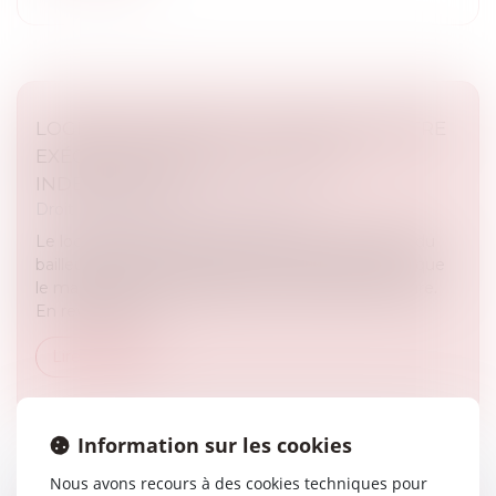
LOGEMENT DÉCENT : DISTINCTION ENTRE
EXÉCUTION FORCÉE ET ACTION
INDEMNITAIRE
Droit immobilier
/
Baux d'habitation
Le locataire d’un logement indécent peut exiger du
bailleur la réalisation des travaux nécessaires tant que
le manquement à l’obligation de délivrance perdure.
En revanche, l’in...
Lire la suite
Information sur les cookies
Nous avons recours à des cookies techniques pour