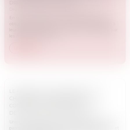
DROIT COMMUN ÉCARTÉE
Droit immobilier
/
Droit de la construction
En matière d’assurance dommages-ouvrage, les
obligations de l’assureur et les sanctions attachées à
leur méconnaissance sont strictement encadrées par
les dispositions d’ordre p...
Lire la suite
LE PARENT AYANT ASSUMÉ SEUL LES
CHARGES PEUT OBTENIR UNE
CONTRIBUTION RÉTROACTIVE SANS
DÉTAILLER CHAQUE DÉPENSE !
Une mère assigne un homme en établissement de
paternité à l’égard de ses deux enfants nés en 2014 et