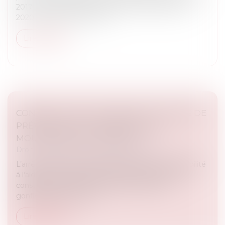
2017. Le père reconnaît finalement les enfants en
2020. En 2021, la mère sai...
Lire la suite
CONSTRUCTION : ÉLIGIBILITÉ AU FONDS DE
PRÉVENTION DU PHÉNOMÈNE DE
MOUVEMENTS DE TERRAIN
Droit immobilier
/
Droit de la construction
L’arrêté du 23 avril 2026 modifie les critères d'éligibilité
à l'aide pour la prévention des désordres dans les
constructions liés au phénomène de retrait-
gonflement des sols ar...
Lire la suite