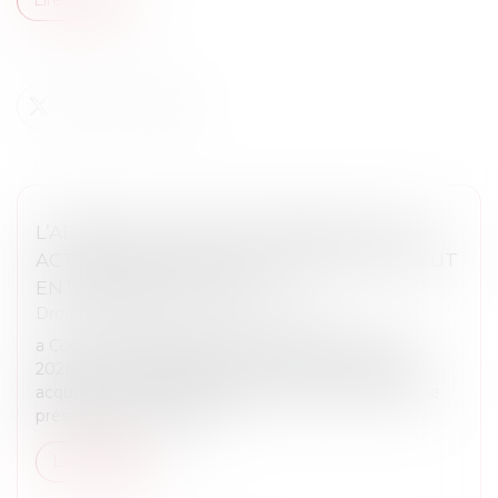
L’ABSENCE DE VALEUR PROBANTE D’UN
ACTE DE NOTORIÉTÉ ACQUISITIVE NE PEUT
ENTRAÎNER SA NULLITÉ
Droit immobilier
/
Droit de la propriété
a Cour de cassation, dans un arrêt rendu le 21 mai
2026, est venue rappeler qu’un acte de notoriété
acquisitive ne peut être annulé au seul motif qu’il ne
présente pas une valeu...
Lire la suite