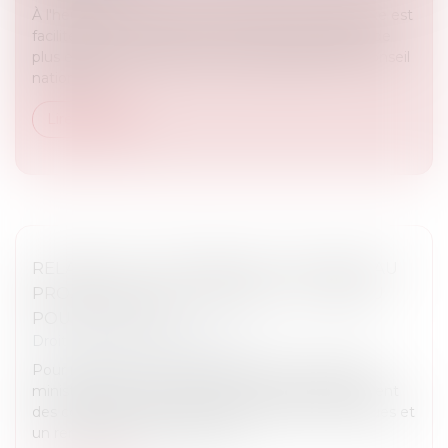
À l'heure où la recherche des origines de naissance est
facilitée par les réseaux sociaux et par la pratique de
plus en plus répandue des tests génétiques, le Conseil
national d...
Lire la suite
RELANCE DE L’IMMOBILIER : UN NOUVEAU
PROJET DE LOI « LOGEMENT » ATTENDU
POUR L’ÉTÉ 2026
Droit immobilier
/
Copropriété
Pour relancer le marché du logement, le Premier
ministre a annoncé notamment un assouplissement
des conditions de location des passoires thermiques et
un renforcement du nouveau...