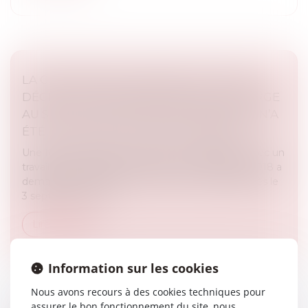
LA CPAM NE PEUT REFUSER LE CAPITAL
DÉCÈS AU PARTENAIRE DE PACS À CHARGE
AU SEUL MOTIF QU’AUCUNE DEMANDE N’A
ÉTÉ FAITE DANS LE DÉLAI D’UN MOIS
Une femme liée par un pacte civil de solidarité avec un
travailleur indépendant décédé le 8 septembre 2018 a
demandé à la CPAM le versement du capital décès le
3 septembre 2020....
Lire la suite
Information sur les cookies
Nous avons recours à des cookies techniques pour
assurer le bon fonctionnement du site, nous