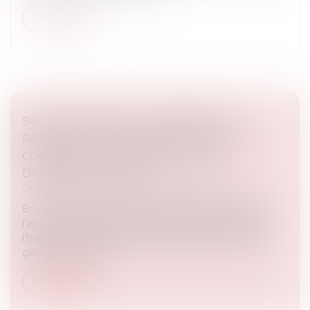
Lire la suite
SOUS-TRAITANCE ET GARANTIE DE
PAIEMENT : LA COUR DE CASSATION
CONFIRME LA RESPONSABILITÉ DU
DIRIGEANT DE DROIT
Droit immobilier
/
Droit de la construction
En matière de construction de maisons individuelles,
l’article L 241-9 du Code de la construction et de
l’habitation impose au constructeur de justifier d’une
garantie de paieme...
Lire la suite