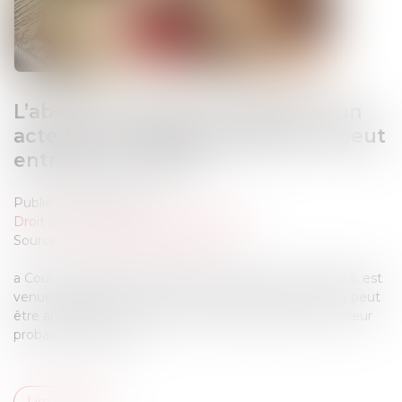
L’absence de valeur probante d’un
acte de notoriété acquisitive ne peut
entraîner sa nullité
Publié le :
02/06/2026
Droit immobilier
/
Droit de la propriété
Source :
www.lemag-juridique.com
a Cour de cassation, dans un arrêt rendu le 21 mai 2026, est
venue rappeler qu’un acte de notoriété acquisitive ne peut
être annulé au seul motif qu’il ne présente pas une valeur
probante suffisante...
Lire la suite