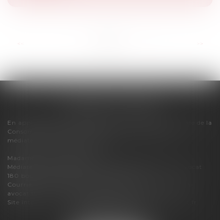
...
<<
<
1
2
3
4
5
6
7
>
>>
FLORENCE CHERON
En application des dispositions de l'article R616-1 du Code de la
Consommation, pour tout litige, le cabinet relève du
médiateur de la consommation :
Madame Carole PASCAREL
Médiateur de la Consommation et de la Profession d'Avocat
180 boulevard Haussmann – 75008 PARIS
Courriel :
mediateur-conso@mediateur-consommation-
avocat.fr
Site internet :
https://mediateur-consommation-avocat.fr
3 bis boulevard du Lycée