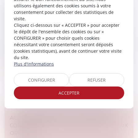
utilisons également des cookies soumis à votre
PASSOIRES THERMIQUES : VERS UN
consentement pour collecter des statistiques de
ASSOUPLISSEMENT DES RÈGLES DE
visite.
LOCATION EN FRANCE ?
Cliquez ci-dessous sur « ACCEPTER » pour accepter
Droit immobilier
le dépôt de l'ensemble des cookies ou sur «
CONFIGURER » pour choisir quels cookies
Depuis plusieurs années, la lutte contre les logements
nécessitant votre consentement seront déposés
énergivores s’est imposée comme une priorité en
(cookies statistiques), avant de continuer votre visite
France. Entre interdictions progressives de location et
du site.
obligations de rén...
Plus d'informations
Lire la suite
CONFIGURER
REFUSER
ACCEPTER
ACCOUCHEMENT SOUS X : COMMENT
CONCILIER DROIT AU SECRET ET ACCÈS AUX
ORIGINES ?