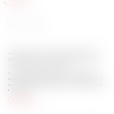
PRESCRIPTION D’UNE CRÉANCE ENTRE
CONCUBINS : LE CONCUBINAGE N’EST PAS
UN EMPÊCHEMENT D’AGIR
Selon l’article 2234 du Code civil, la prescription ne
court pas ou est suspendue contre celui qui se trouve
dans l’impossibilité d’agir par suite d’un empêchement
résultant de...
Lire la suite