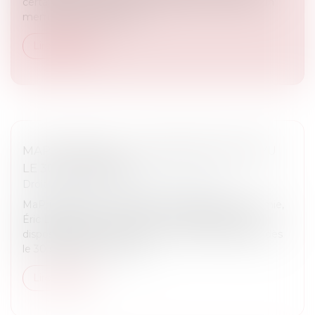
certainement arrivé de vous porter caution pour un
membre de la famille ou...
Lire la suite
MAPRIMERÉNOV' : REDÉMARRAGE PRÉVU
LE 30 SEPTEMBRE
Droit immobilier
/
Droit de la construction
MaPrimeRénov’ : alors que le ministre de l’Économie,
Éric Lombard, avait annoncé une suspension du
dispositif, le gouvernement a confirmé sa reprise dès
le 30 septembre. Le disp...
Lire la suite