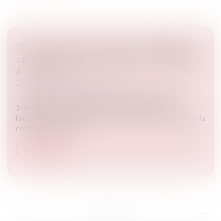
REGISTRE NATIONAL DES COPROPRIÉTÉS :
UN DÉCRET POUR PRÉCISER LES DONNÉES
À DÉCLARER
Droit immobilier
/
Copropriété
Le décret n° 2025-831 du 19 août 2025, publié au
Journal officiel du 21 août 2025, est pris pour
l’application des articles L 711-2 et L 711-3 du Code de la
construction et de l...
Lire la suite
...
...
<<
<
2
3
4
5
6
7
8
>
>>