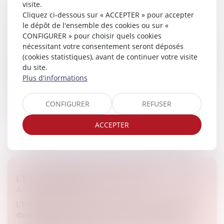
visite.
ÉTIQUETTE ÉNERGÉTIQUE -CALCUL DU
Cliquez ci-dessous sur « ACCEPTER » pour accepter
le dépôt de l'ensemble des cookies ou sur «
DPE : CE QUI VA CHANGER
CONFIGURER » pour choisir quels cookies
Droit immobilier
nécessitant votre consentement seront déposés
À partir du 1er janvier 2026, le coefficient de conversion
(cookies statistiques), avant de continuer votre visite
de l’électricité figurant dans le DPE sera abaissé, en
du site.
harmonisation avec la valeur européenne. Quel sera
Plus d'informations
l’impact pou...
CONFIGURER
REFUSER
Lire la suite
ACCEPTER
L’ENGAGEMENT DE CAUTION
Actualités du cabinet
L’ENGAGEMENT DE CAUTION La caution se donne
dans la joie, s’exécute dans les larmes. Il vous est