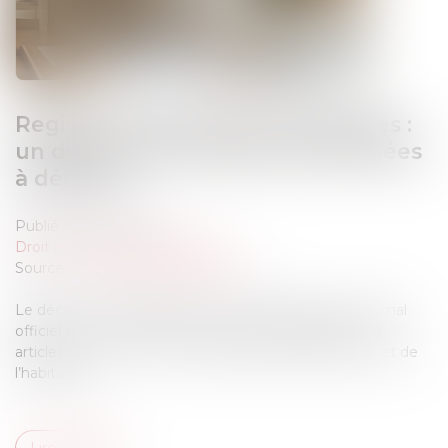
Registre national des copropriétés :
un décret pour préciser les données
à déclarer
Publié le :
10/09/2025
Droit immobilier
/
Copropriété
Source :
www.lemag-juridique.com
Le décret n° 2025-831 du 19 août 2025, publié au Journal
officiel du 21 août 2025, est pris pour l’application des
articles L 711-2 et L 711-3 du Code de la construction et de
l’habitation...
Lire la suite