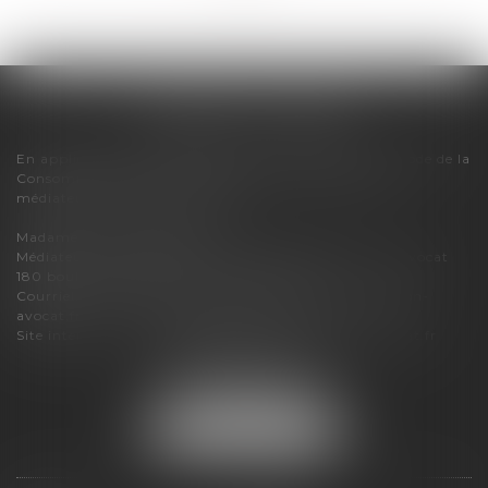
FLORENCE CHERON
En application des dispositions de l'article R616-1 du Code de la
Consommation, pour tout litige, le cabinet relève du
médiateur de la consommation :
Madame Carole PASCAREL
Médiateur de la Consommation et de la Profession d'Avocat
180 boulevard Haussmann – 75008 PARIS
Courriel :
mediateur-conso@mediateur-consommation-
avocat.fr
Site internet :
https://mediateur-consommation-avocat.fr
3 bis boulevard du Lycée
74000 ANNECY
Tél :
07 86 04 15 83
NOUS LOCALISER