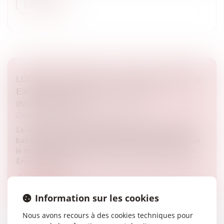
Lire la suite
LOGEMENT DÉCENT : DISTINCTION ENTRE
EXÉCUTION FORCÉE ET ACTION
INDEMNITAIRE
Droit immobilier
/
Baux d'habitation
Le locataire d’un logement indécent peut exiger du
bailleur la réalisation des travaux nécessaires tant que
le manquement à l’obligation de délivrance perdure.
En revanche, l’in...
Lire la suite
Information sur les cookies
Nous avons recours à des cookies techniques pour