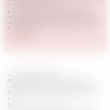
Droit immobilier
/
Baux d'habitation
Pour des raisons de sécurité ou de salubrité, les
propriétaires d’immeubles peuvent se voir contraints
de réaliser des travaux de réparations importants. Des
travaux qui peuvent...
Lire la suite
SUIVI APPROFONDI DES
RECOMMANDATIONS RELATIVES À LA
CONCEPTION ET À LA MISE EN ŒUVRE DE
LA RÉDUCTION DE LOYER DE SOLIDARITÉ
(RLS)
Droit immobilier
/
Baux d'habitation