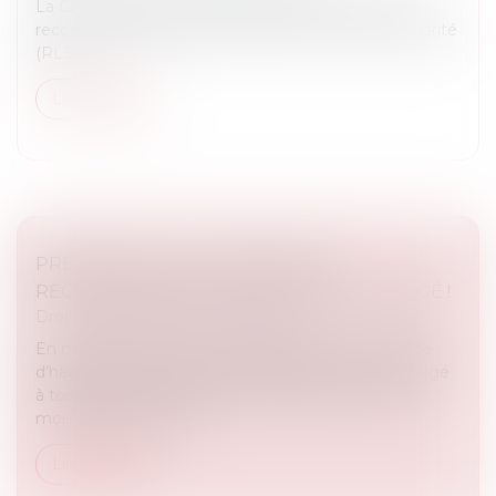
La Cour des comptes publie un rapport de suivi de
recommandation sur la réduction de loyer de solidarité
(RLS)...
Lire la suite
PRÉAVIS LOCATIF : REFUSER UN
RECOMMANDÉ NE BLOQUE PAS LE CONGÉ !
Droit immobilier
/
Baux d'habitation
En matière de location d’un logement vide à usage
d’habitation principale, le locataire peut donner congé
à tout moment, moyennant un préavis d’un à trois
mois selon les cas (ar...
Lire la suite