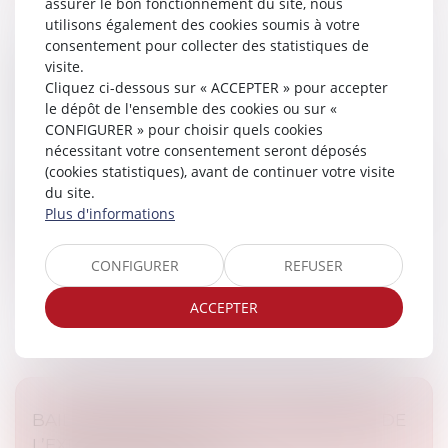
assurer le bon fonctionnement du site, nous
utilisons également des cookies soumis à votre
consentement pour collecter des statistiques de
ENCADREMENT DES LOYERS DES BAUX
visite.
Cliquez ci-dessous sur « ACCEPTER » pour accepter
D’HABITATION : PROLONGATION DU
le dépôt de l'ensemble des cookies ou sur «
DISPOSITIF JUSQU’EN 2026
CONFIGURER » pour choisir quels cookies
Droit immobilier
/
Baux d'habitation
nécessitant votre consentement seront déposés
Face aux difficultés d’accès au logement dans les
(cookies statistiques), avant de continuer votre visite
zones urbaines dites « tendues » caractérisées par une
du site.
population supérieure à 50 000 habitants et un
Plus d'informations
déséquilibre marqué entre...
CONFIGURER
REFUSER
Lire la suite
ACCEPTER
BAIL DE RÉHABILITATION : LANCEMENT DE
L’EXPÉRIMENTATION