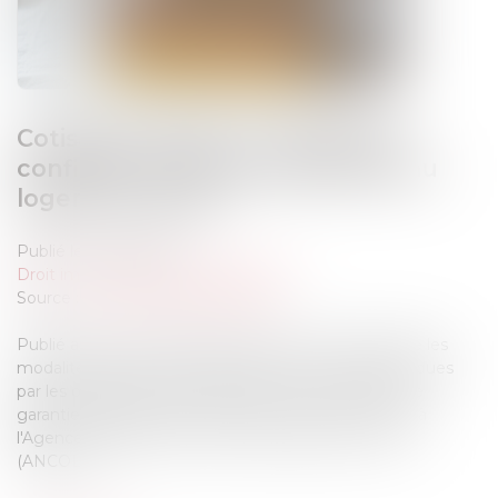
Cotisations 2026 : un arrêté qui
confirme les règles applicables au
logement social
Publié le :
25/06/2026
Droit immobilier
/
Baux d'habitation
Source :
www.lemag-juridique.com
Publié au Journal officiel, l'arrêté du 1er juin 2026 fixe les
modalités de calcul et de paiement des cotisations dues
par les organismes de logement social à la Caisse de
garantie du logement locatif social (CGLLS) ainsi qu'à
l'Agence nationale de contrôle du logement social
(ANCOLS)...