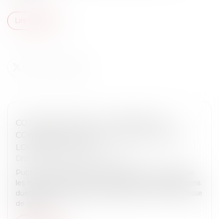
Lire la suite
COTISATIONS 2026 : UN ARRÊTÉ QUI
CONFIRME LES RÈGLES APPLICABLES AU
LOGEMENT SOCIAL
Droit immobilier
/
Baux d'habitation
Publié au Journal officiel, l'arrêté du 1er juin 2026 fixe
les modalités de calcul et de paiement des cotisations
dues par les organismes de logement social à la Caisse
de garan...