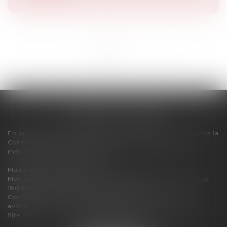
<<
<
1
2
>
>>
FLORENCE CHERON
En application des dispositions de l'article R616-1 du Code de la
Consommation, pour tout litige, le cabinet relève du
médiateur de la consommation :
Madame Carole PASCAREL
Médiateur de la Consommation et de la Profession d'Avocat
180 boulevard Haussmann – 75008 PARIS
Courriel :
mediateur-conso@mediateur-consommation-
avocat.fr
Site internet :
https://mediateur-consommation-avocat.fr
3 bis boulevard du Lycée