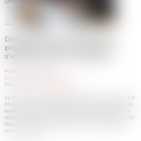
Désignation d'un administrateur
provisoire l'absence de syndic
s'apprécie au jour du jugement
Publié le :
29/07/2026
Droit immobilier
/
Copropriété
Source :
www.lemag-juridique.com
La désignation d'un administrateur provisoire constitue une
mesure exceptionnelle destinée à remédier à l'absence de
syndic au sein d'une copropriété. Encore faut-il que cette
situation existe toujours lorsque le juge rend sa décision. En
l'espèce, à la suite de la démission d'un syndic bénévole,
une copropriétaire ...