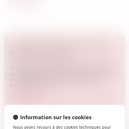
Lire la suite
COPROPRIÉTÉ : MANDAT DU SYNDICAT
SECONDAIRE ET CHARGES
Droit immobilier
/
Copropriété
Le syndicat secondaire ne peut agir en recouvrement
des charges dues au syndicat principal que s'il a reçu
un mandat exprès de ce dernier. À défaut, son
administrateur provisoir...
Lire la suite
Information sur les cookies
Nous avons recours à des cookies techniques pour