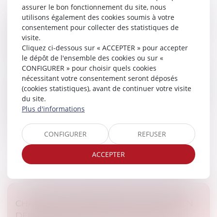
assurer le bon fonctionnement du site, nous
utilisons également des cookies soumis à votre
L’AG DE COPROPRIÉTÉ CONVOQUÉE PAR UN
consentement pour collecter des statistiques de
SYNDIC DONT LE MANDAT A ÉTÉ
visite.
RÉTROACTIVEMENT ANNULÉ EST
Cliquez ci-dessous sur « ACCEPTER » pour accepter
ANNULABLE
le dépôt de l'ensemble des cookies ou sur «
Droit immobilier
/
Copropriété
CONFIGURER » pour choisir quels cookies
nécessitant votre consentement seront déposés
L’assemblée générale convoquée par un syndic dont le
(cookies statistiques), avant de continuer votre visite
mandat a été rétroactivement annulé est annulable, à
du site.
la demande d’un copropriétaire, sans que celui-ci soit
Plus d'informations
tenu de justifie...
Lire la suite
CONFIGURER
REFUSER
ACCEPTER
CHARGES DE COPROPRIÉTÉ : UNE MISE EN
DEMEURE IMPRÉCISE NE PERMET PAS