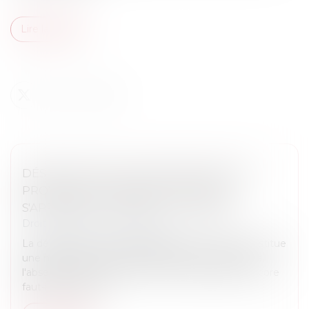
Lire la suite
DÉSIGNATION D'UN ADMINISTRATEUR
PROVISOIRE L'ABSENCE DE SYNDIC
S'APPRÉCIE AU JOUR DU JUGEMENT
Droit immobilier
/
Copropriété
La désignation d'un administrateur provisoire constitue
une mesure exceptionnelle destinée à remédier à
l'absence de syndic au sein d'une copropriété. Encore
faut-il que cette s...