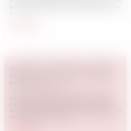
de la procédure accélérée prévue par l'article 19-2 de la
loi du 10 juillet 1965 doit veiller à la rédaction de la mise
e...
Lire la suite
RELANCE DE L’IMMOBILIER : UN NOUVEAU
PROJET DE LOI « LOGEMENT » ATTENDU
POUR L’ÉTÉ 2026
Droit immobilier
/
Copropriété
Pour relancer le marché du logement, le Premier
ministre a annoncé notamment un assouplissement
des conditions de location des passoires thermiques et
un renforcement du nouveau...
Lire la suite