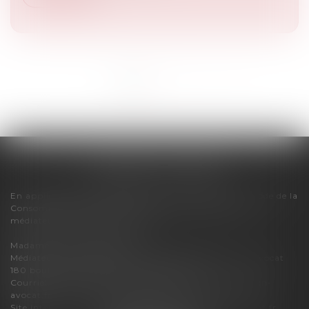
<<
<
1
2
3
>
>>
FLORENCE CHERON
En application des dispositions de l'article R616-1 du Code de la
Consommation, pour tout litige, le cabinet relève du
médiateur de la consommation :
Madame Carole PASCAREL
Médiateur de la Consommation et de la Profession d'Avocat
180 boulevard Haussmann – 75008 PARIS
Courriel :
mediateur-conso@mediateur-consommation-
avocat.fr
Site internet :
https://mediateur-consommation-avocat.fr