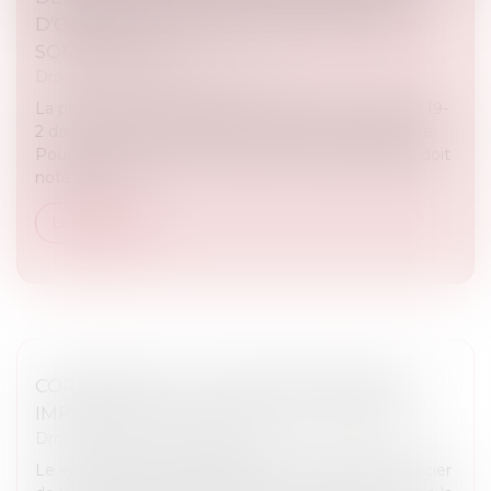
D'OBTENIR L'EXIGIBILITÉ ANTICIPÉE DES
SOMMES DUES
Droit immobilier
/
Copropriété
La procédure accélérée au fond prévue par l'article 19-
2 de la loi du 10 juillet 1965 est strictement encadrée.
Pour en bénéficier, le syndicat des copropriétaires doit
notammen...
Lire la suite
COPROPRIÉTÉ : UNE MISE EN DEMEURE
IMPRÉCISE BLOQUE LE RECOUVREMENT
Droit immobilier
/
Copropriété
Le syndicat des copropriétaires qui souhaite bénéficier