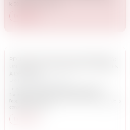
le 30 septembre. Le disp...
Lire la suite
REGISTRE NATIONAL DES COPROPRIÉTÉS :
UN DÉCRET POUR PRÉCISER LES DONNÉES
À DÉCLARER
Droit immobilier
/
Copropriété
Le décret n° 2025-831 du 19 août 2025, publié au
Journal officiel du 21 août 2025, est pris pour
l’application des articles L 711-2 et L 711-3 du Code de la
construction et de l...
Lire la suite