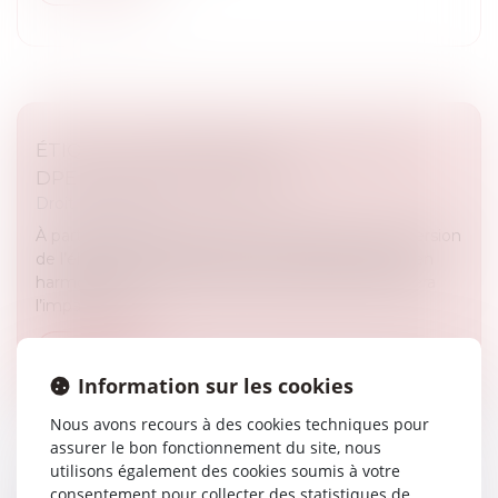
ÉTIQUETTE ÉNERGÉTIQUE -CALCUL DU
DPE : CE QUI VA CHANGER
Droit immobilier
À partir du 1er janvier 2026, le coefficient de conversion
de l’électricité figurant dans le DPE sera abaissé, en
harmonisation avec la valeur européenne. Quel sera
l’impact pou...
Lire la suite
Information sur les cookies
Nous avons recours à des cookies techniques pour
assurer le bon fonctionnement du site, nous
utilisons également des cookies soumis à votre
consentement pour collecter des statistiques de