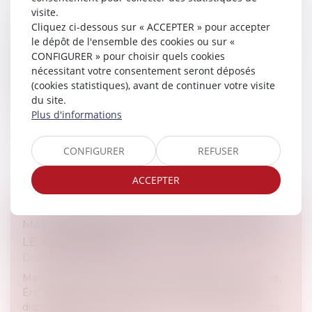
L’ENGAGEMENT DE CAUTION
visite.
Cliquez ci-dessous sur « ACCEPTER » pour accepter
Actualités du cabinet
le dépôt de l'ensemble des cookies ou sur «
L’ENGAGEMENT DE CAUTION La caution se donne
CONFIGURER » pour choisir quels cookies
dans la joie, s’exécute dans les larmes. Il vous est
nécessitant votre consentement seront déposés
certainement arrivé de vous porter caution pour un
(cookies statistiques), avant de continuer votre visite
membre de la famille ou...
du site.
Plus d'informations
Lire la suite
CONFIGURER
REFUSER
ACCEPTER
MAPRIMERÉNOV' : REDÉMARRAGE PRÉVU
LE 30 SEPTEMBRE
Droit immobilier
/
Droit de la construction
MaPrimeRénov’ : alors que le ministre de l’Économie,
Éric Lombard, avait annoncé une suspension du
dispositif, le gouvernement a confirmé sa reprise dès