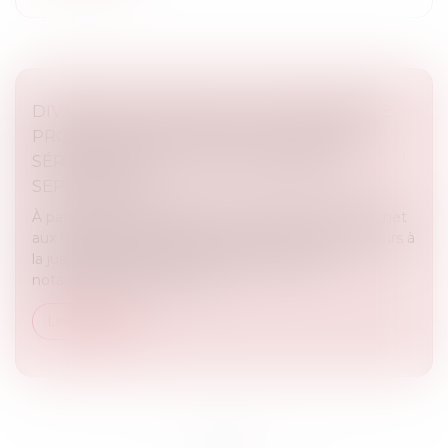
DIVORCE : QUELLE EST CETTE NOUVELLE
PROCÉDURE QUI RISQUE D’ALOURDIR
SÉRIEUSEMENT LA FACTURE DÉBUT
SEPTEMBRE ?
À partir du 1er septembre, un nouveau décret permet
aux magistrats de diriger les personnes ayant recours à
la justice civile vers une médiation payante,
notamment dans le cas d...
Lire la suite