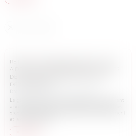
RETRAIT-GONFLEMENT DES SOLS : UNE
AIDE POUR LES PROPRIÉTAIRES VICTIMES
DE FISSURES EXPÉRIMENTÉE DANS 11
DÉPARTEMENTS
Droit immobilier
/
Droit de la construction
Le gouvernement a annoncé dimanche le lancement
d'une expérimentation pour aider financièrement les
propriétaires d'habitations affectées par le gonflement
et la contraction des...
Lire la suite