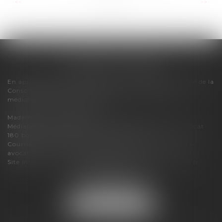
...
...
<<
<
2
3
4
5
6
7
8
>
>>
FLORENCE CHERON
En application des dispositions de l'article R616-1 du Code de la
Consommation, pour tout litige, le cabinet relève du
médiateur de la consommation :
Madame Carole PASCAREL
Médiateur de la Consommation et de la Profession d'Avocat
180 boulevard Haussmann – 75008 PARIS
Courriel :
mediateur-conso@mediateur-consommation-
avocat.fr
Site internet :
https://mediateur-consommation-avocat.fr
3 bis boulevard du Lycée
74000 ANNECY
Tél :
07 86 04 15 83
NOUS LOCALISER