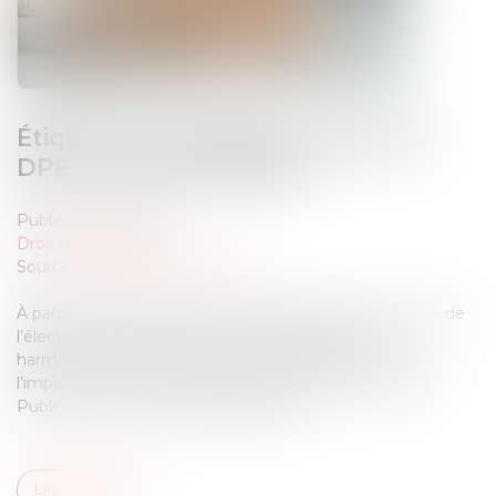
Étiquette énergétique -Calcul du
DPE : ce qui va changer
Publié le :
17/09/2025
Droit immobilier
Source :
www.service-public.fr
À partir du 1er janvier 2026, le coefficient de conversion de
l’électricité figurant dans le DPE sera abaissé, en
harmonisation avec la valeur européenne. Quel sera
l’impact pour les propriétaires de logements ? Service-
Public.fr vous donne des explications...
Lire la suite