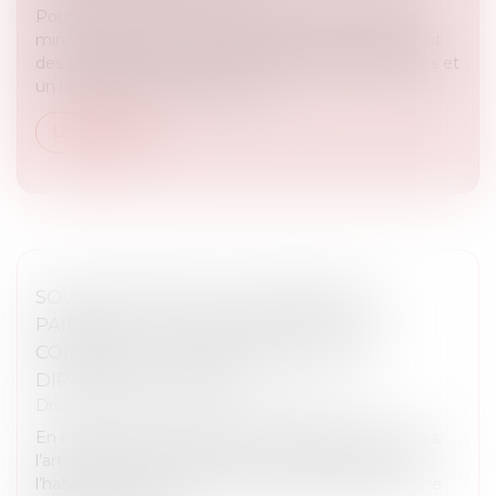
Pour relancer le marché du logement, le Premier
ministre a annoncé notamment un assouplissement
des conditions de location des passoires thermiques et
un renforcement du nouveau...
Lire la suite
SOUS-TRAITANCE ET GARANTIE DE
PAIEMENT : LA COUR DE CASSATION
CONFIRME LA RESPONSABILITÉ DU
DIRIGEANT DE DROIT
Droit immobilier
/
Droit de la construction
En matière de construction de maisons individuelles,
l’article L 241-9 du Code de la construction et de
l’habitation impose au constructeur de justifier d’une