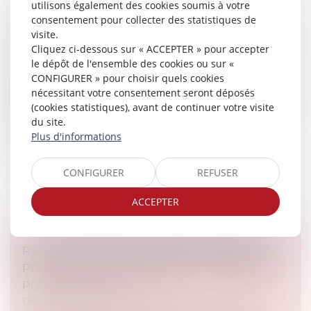
utilisons également des cookies soumis à votre
ACCOUCHEMENT SOUS X : COMMENT
consentement pour collecter des statistiques de
visite.
CONCILIER DROIT AU SECRET ET ACCÈS AUX
Cliquez ci-dessous sur « ACCEPTER » pour accepter
ORIGINES ?
le dépôt de l'ensemble des cookies ou sur «
À l'heure où la recherche des origines de naissance est
CONFIGURER » pour choisir quels cookies
facilitée par les réseaux sociaux et par la pratique de
nécessitant votre consentement seront déposés
plus en plus répandue des tests génétiques, le Conseil
(cookies statistiques), avant de continuer votre visite
national d...
du site.
Plus d'informations
Lire la suite
CONFIGURER
REFUSER
ACCEPTER
RELANCE DE L’IMMOBILIER : UN NOUVEAU
PROJET DE LOI « LOGEMENT » ATTENDU
POUR L’ÉTÉ 2026
Droit immobilier
/
Copropriété