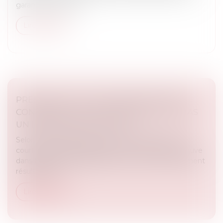
garantie de paieme...
Lire la suite
PRESCRIPTION D’UNE CRÉANCE ENTRE
CONCUBINS : LE CONCUBINAGE N’EST PAS
UN EMPÊCHEMENT D’AGIR
Selon l’article 2234 du Code civil, la prescription ne
court pas ou est suspendue contre celui qui se trouve
dans l’impossibilité d’agir par suite d’un empêchement
résultant de...
Lire la suite