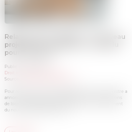
Relance de l’immobilier : un nouveau
projet de loi « Logement » attendu
pour l’été 2026
Publié le :
12/05/2026
Droit immobilier
/
Copropriété
Source :
cabinet-rs.expert-infos.com
Pour relancer le marché du logement, le Premier ministre a
annoncé notamment un assouplissement des conditions
de location des passoires thermiques et un renforcement
du nouveau dispositif Jeanbrun...
Lire la suite