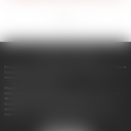
...
<<
<
1
2
3
4
5
6
7
>
>>
FLORENCE CHERON
En application des dispositions de l'article R616-1 du Code de la
Consommation, pour tout litige, le cabinet relève du
médiateur de la consommation :
Madame Carole PASCAREL
Médiateur de la Consommation et de la Profession d'Avocat
180 boulevard Haussmann – 75008 PARIS
Courriel :
mediateur-conso@mediateur-consommation-
avocat.fr
Site internet :
https://mediateur-consommation-avocat.fr
3 bis boulevard du Lycée
74000 ANNECY