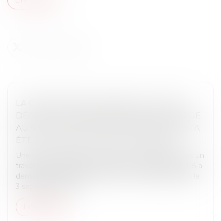
LA CPAM NE PEUT REFUSER LE CAPITAL
DÉCÈS AU PARTENAIRE DE PACS À CHARGE
AU SEUL MOTIF QU’AUCUNE DEMANDE N’A
ÉTÉ FAITE DANS LE DÉLAI D’UN MOIS
Une femme liée par un pacte civil de solidarité avec un
travailleur indépendant décédé le 8 septembre 2018 a
demandé à la CPAM le versement du capital décès le
3 septembre 2020....
Lire la suite